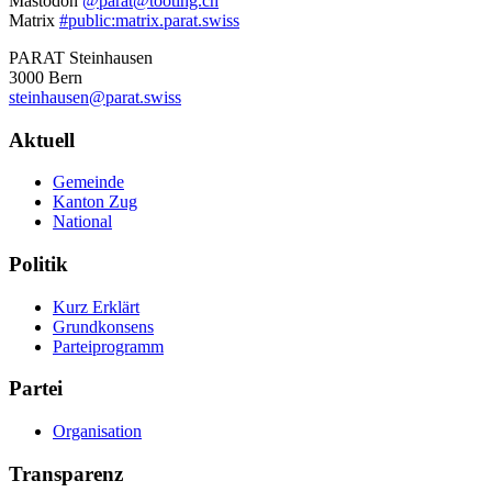
Weitere
Mastodon
@parat@tooting.ch
Matrix
#public:matrix.parat.swiss
Informationen
PARAT Steinhausen
3000 Bern
steinhausen@parat.swiss
Navigation
Aktuell
Gemeinde
Kanton Zug
National
Politik
Kurz Erklärt
Grundkonsens
Parteiprogramm
Partei
Organisation
Transparenz